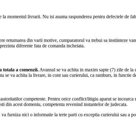
e la momentul livrarii. Nu isi asuma raspunderea pentru defectele de fabric
e returnarea din varii motive, cumparatorul va trebui sa instiinteze vanz
 prezinta diferente fata de comanda incheiata.
 totala a comenzii.
Avansul se va achita in maxim sapte (7) zile de la 
ata se va achita la livrare, in cont sau curierului, ca ramburs, in functie de
 autoritatilor competente. Pentru orice conflict/litigiu aparut se incearc
esti din acest domeniu, competenta revenind instantelor de judecata.
u va furniza nici o informatie la terte parti cu exceptia curierului sau a p