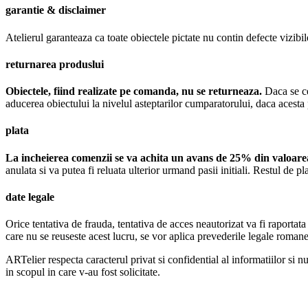
garantie & disclaimer
Atelierul garanteaza ca toate obiectele pictate nu contin defecte vizibil
returnarea produslui
Obiectele, fiind realizate pe comanda, nu se returneaza.
Daca se cer
aducerea obiectului la nivelul asteptarilor cumparatorului, daca acesta
plata
La incheierea comenzii se va achita un avans de 25% din valoarea
anulata si va putea fi reluata ulterior urmand pasii initiali. Restul de pl
date legale
Orice tentativa de frauda, tentativa de acces neautorizat va fi raportata
care nu se reuseste acest lucru, se vor aplica prevederile legale roman
ARTelier respecta caracterul privat si confidential al informatiilor si n
in scopul in care v-au fost solicitate.