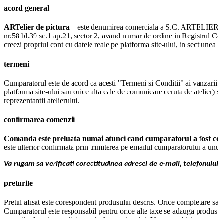
acord general
ARTelier de pictura
– este denumirea comerciala a S.C. ARTELIER 
nr.58 bl.39 sc.1 ap.21, sector 2, avand numar de ordine in Registrul 
creezi propriul cont cu datele reale pe platforma site-ului, in sectiunea
termeni
Cumparatorul este de acord ca acesti "Termeni si Conditii" ai vanzarii r
platforma site-ului sau orice alta cale de comunicare ceruta de atelier)
reprezentantii atelierului.
confirmarea comenzii
Comanda este preluata numai atunci cand cumparatorul a fost co
este ulterior confirmata prin trimiterea pe emailul cumparatorului a unu
Va rugam sa verificati corectitudinea adresei de e-mail, telefonului 
preturile
Pretul afisat este corespondent produsului descris. Orice completare sa
Cumparatorul este responsabil pentru orice alte taxe se adauga produsulu