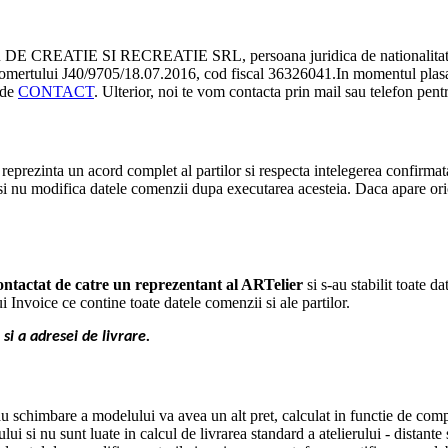
DE CREATIE SI RECREATIE SRL, persoana juridica de nationalitate ro
Comertului
J40/9705/18.07.2016, cod fiscal 36326041
.In momentul plasar
 de
CONTACT
. Ulterior, noi te vom contacta prin mail sau telefon pentr
eprezinta un acord complet al partilor si respecta intelegerea confirmata
 si nu modifica datele comenzii dupa executarea acesteia. Daca apare orice
ntactat de catre un reprezentant al ARTelier
si s-au stabilit toate 
i Invoice ce contine toate datele comenzii si ale partilor.
si a adresei de livrare.
u schimbare a modelului va avea un alt pret, calculat in functie de comp
i si nu sunt luate in calcul de livrarea standard a atelierului - distante