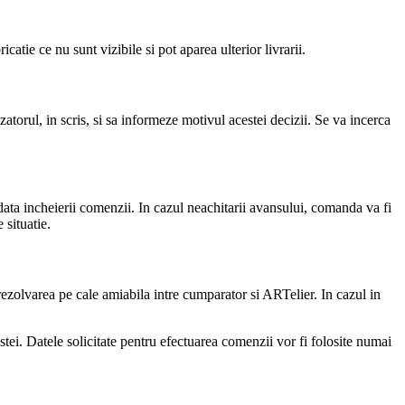
atie ce nu sunt vizibile si pot aparea ulterior livrarii.
atorul, in scris, si sa informeze motivul acestei decizii. Se va incerca
data incheierii comenzii. In cazul neachitarii avansului, comanda va fi
 situatie.
a rezolvarea pe cale amiabila intre cumparator si ARTelier. In cazul in
ostei. Datele solicitate pentru efectuarea comenzii vor fi folosite numai