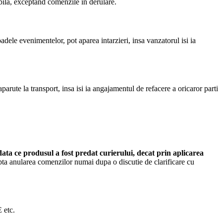
abila, exceptand comenzile in derulare.
oadele evenimentelor, pot aparea intarzieri, insa vanzatorul isi ia
arute la transport, insa isi ia angajamentul de refacere a oricaror parti
ta ce produsul a fost predat curierului, decat prin aplicarea
epta anularea comenzilor numai dupa o discutie de clarificare cu
E etc.