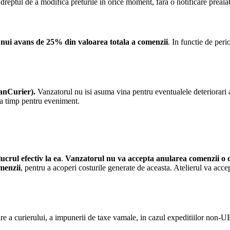
va dreptul de a modifica preturile in orice moment, fara o notificare preal
 unui avans de 25% din valoarea totala a comenzii
. In functie de peri
FanCurier).
Vanzatorul nu isi asuma vina pentru eventualele deteriorari ap
 la timp pentru eveniment.
crul efectiv la ea
.
Vanzatorul nu va accepta anularea comenzii o da
menzii
, pentru a acoperi costurile generate de aceasta. Atelierul va acc
re a curierului, a impunerii de taxe vamale, in cazul expeditiilor non-U