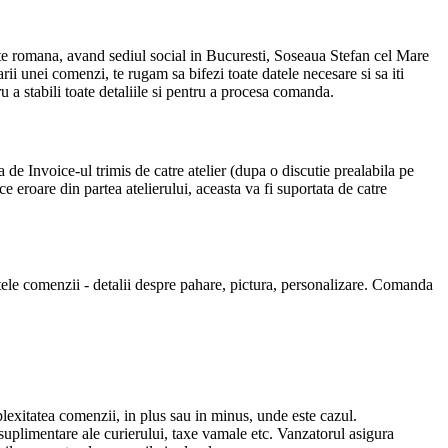
mana, avand sediul social in Bucuresti, Soseaua Stefan cel Mare
ii unei comenzi, te rugam sa bifezi toate datele necesare si sa iti
u a stabili toate detaliile si pentru a procesa comanda.
 de Invoice-ul trimis de catre atelier (dupa o discutie prealabila pe
 eroare din partea atelierului, aceasta va fi suportata de catre
datele comenzii - detalii despre pahare, pictura, personalizare. Comanda
lexitatea comenzii, in plus sau in minus, unde este cazul.
 suplimentare ale curierului, taxe vamale etc. Vanzatorul asigura