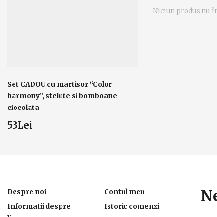
Niciun produs nu în
Set CADOU cu martisor “Color
Martisoare lucrate
harmony”, stelute si bomboane
stelute colorate cu
ciocolata
Color Harmony - 
53Lei
30Lei
Ne
Despre noi
Contul meu
Informatii despre
Istoric comenzi