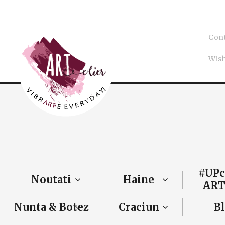
Con
Wish
#UPc
Noutati
Haine
ART
Nunta & Botez
Craciun
B