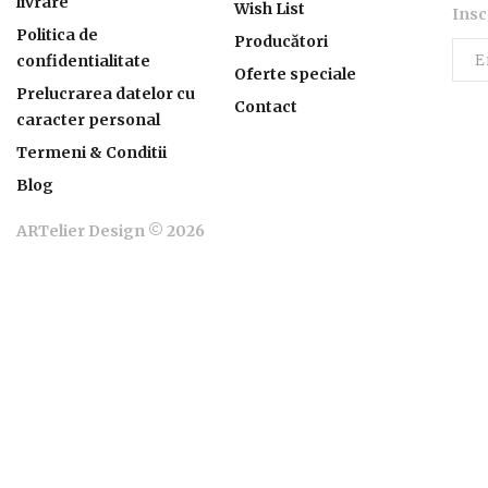
livrare
Wish List
Insc
Politica de
Producători
confidentialitate
Oferte speciale
Prelucrarea datelor cu
Contact
caracter personal
Termeni & Conditii
Blog
ARTelier Design © 2026