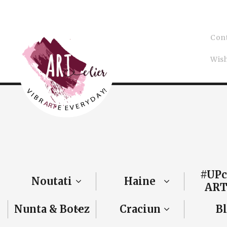
Con
Wish
#UPc
Noutati
Haine
ART
Nunta & Botez
Craciun
B