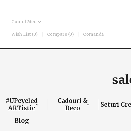
Contul Meu
Wish List (0)
Compare (0)
Comandă
sal
#UPcycled
Cadouri &
Seturi Cr
ARTistic
Deco
Blog