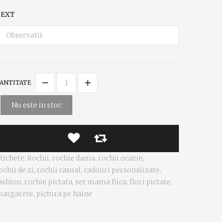
TEXT
ANTITATE
Nu este in stoc
tichete:
Rochii
,
rochie dama. rochii ocazie
,
ochii de zi
,
rochii casual
,
cadouri personalizate
,
ashion
,
rochie pictata
,
set mama fiica
,
flori pictate
,
argarete
,
pictura pe haine