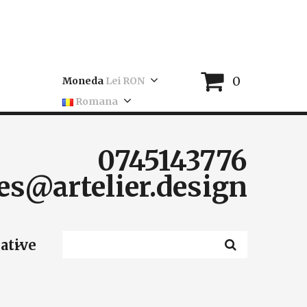
0
Moneda
Lei RON
Romana
0745143776
es@artelier.design
eative