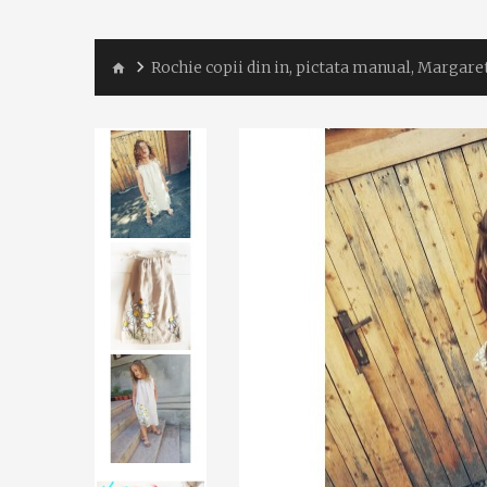
Rochie copii din in, pictata manual, Margare