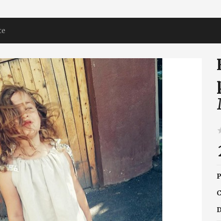
te
P
C
D