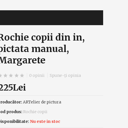
Rochie copii din in,
pictata manual,
Margarete
0 opinii
Spune-ţi opinia
225Lei
roducător:
ARTelier de pictura
od produs:
Rochie copii
isponibilitate:
Nu este in stoc