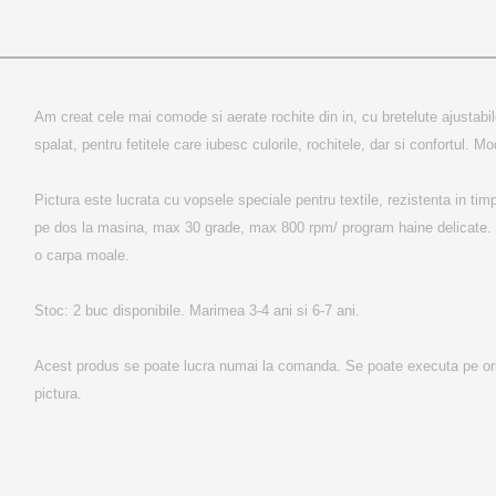
Am creat cele mai comode si aerate rochite din in, cu bretelute ajustabil
spalat, pentru fetitele care iubesc culorile, rochitele, dar si confortul. Mo
Pictura este lucrata cu vopsele speciale pentru textile, rezistenta in timp
pe dos la masina, max 30 grade, max 800 rpm/ program haine delicate. Nu
o carpa moale.

Stoc: 2 buc disponibile. Marimea 3-4 ani si 6-7 ani.

Acest produs se poate lucra numai la comanda. Se poate executa pe ori
pictura.