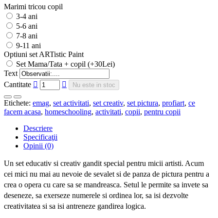
Marimi tricou copil
3-4 ani
5-6 ani
7-8 ani
9-11 ani
Optiuni set ARTistic Paint
Set Mama/Tata + copil (+30Lei)
Text
Cantitate
Nu este in stoc
Etichete:
emag
,
set activitati
,
set creativ
,
set pictura
,
profiart
,
ce
facem acasa
,
homeschooling
,
activitati
,
copii
,
pentru copii
Descriere
Specificaţii
Opinii (0)
Un set educativ si creativ gandit special pentru micii artisti. Acum
cei mici nu mai au nevoie de sevalet si de panza de pictura pentru a
crea o opera cu care sa se mandreasca. Setul le permite sa invete sa
deseneze, sa exerseze numerele si ordinea lor, sa isi dezvolte
creativitatea si sa isi antreneze gandirea logica.