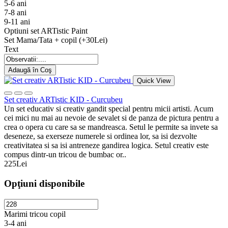
5-6 ani
7-8 ani
9-11 ani
Optiuni set ARTistic Paint
Set Mama/Tata + copil (+30Lei)
Text
Adaugă în Coş
Quick View
Set creativ ARTistic KID - Curcubeu
Un set educativ si creativ gandit special pentru micii artisti. Acum
cei mici nu mai au nevoie de sevalet si de panza de pictura pentru a
crea o opera cu care sa se mandreasca. Setul le permite sa invete sa
deseneze, sa exerseze numerele si ordinea lor, sa isi dezvolte
creativitatea si sa isi antreneze gandirea logica. Setul creativ este
compus dintr-un tricou de bumbac or..
225Lei
Opţiuni disponibile
Marimi tricou copil
3-4 ani