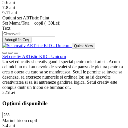
5-6 ani
7-8 ani
9-11 ani
Optiuni set ARTistic Paint
Set Mama/Tata + copil (+30Lei)
Text
Adaugă în Coş
Quick View
Set creativ ARTistic KID - Unicorn
Un set educativ si creativ gandit special pentru micii artisti. Acum
cei mici nu mai au nevoie de sevalet si de panza de pictura pentru a
crea o opera cu care sa se mandreasca. Setul le permite sa invete sa
deseneze, sa exerseze numerele si ordinea lor, sa isi dezvolte
creativitatea si sa isi antreneze gandirea logica. Setul creativ este
compus dintr-un tricou de bumbac or..
225Lei
Opţiuni disponibile
Marimi tricou copil
3-4 ani