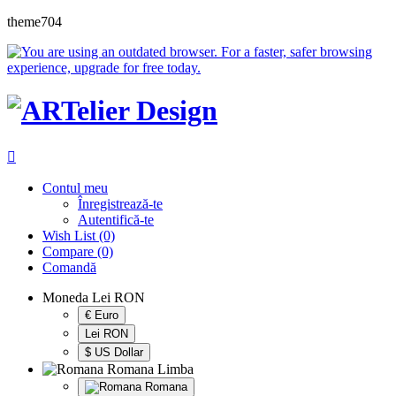
theme704
Contul meu
Înregistrează-te
Autentifică-te
Wish List (0)
Compare (0)
Comandă
Moneda
Lei RON
€ Euro
Lei RON
$ US Dollar
Romana
Limba
Romana