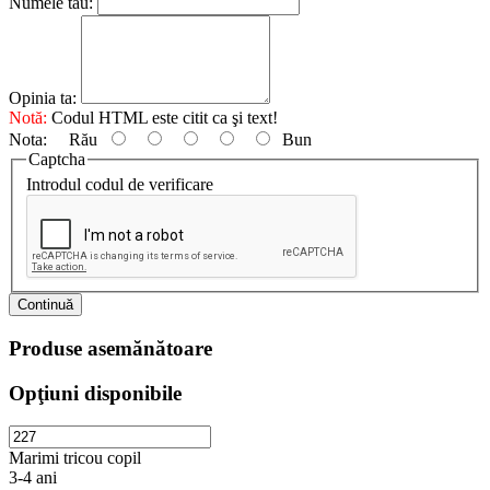
Numele tău:
Opinia ta:
Notă:
Codul HTML este citit ca şi text!
Nota:
Rău
Bun
Captcha
Introdul codul de verificare
Continuă
Produse asemănătoare
Opţiuni disponibile
Marimi tricou copil
3-4 ani