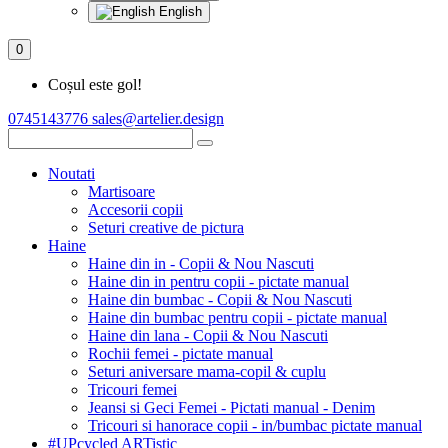
English
0
Coșul este gol!
0745143776 sales@artelier.design
Noutati
Martisoare
Accesorii copii
Seturi creative de pictura
Haine
Haine din in - Copii & Nou Nascuti
Haine din in pentru copii - pictate manual
Haine din bumbac - Copii & Nou Nascuti
Haine din bumbac pentru copii - pictate manual
Haine din lana - Copii & Nou Nascuti
Rochii femei - pictate manual
Seturi aniversare mama-copil & cuplu
Tricouri femei
Jeansi si Geci Femei - Pictati manual - Denim
Tricouri si hanorace copii - in/bumbac pictate manual
#UPcycled ARTistic