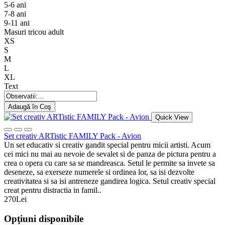
5-6 ani
7-8 ani
9-11 ani
Masuri tricou adult
XS
S
M
L
XL
Text
Adaugă în Coş
Quick View
Set creativ ARTistic FAMILY Pack - Avion
Un set educativ si creativ gandit special pentru micii artisti. Acum
cei mici nu mai au nevoie de sevalet si de panza de pictura pentru a
crea o opera cu care sa se mandreasca. Setul le permite sa invete sa
deseneze, sa exerseze numerele si ordinea lor, sa isi dezvolte
creativitatea si sa isi antreneze gandirea logica. Setul creativ special
creat pentru distractia in famil..
270Lei
Opţiuni disponibile