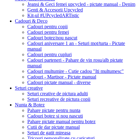
Jeansi & Geci femei upcycled - pictate manual - Denim
Genti & Accesorii Upcycled
Kit-ul #UPcycledARTistic
Cadouri & Deco
Cadouri pentru copii
Cadouri pentru femei
Cadouri botez/nou nascut
Cadouri aniversare 1 an - Seturi mot/turta - Pictate
manual
Cadouri pentru cupluri
Cadouri parteneri - Pahare de vin rosu/alb pictate
manual
Cadouri multumire - Cutie cadou "Iti multumesc"
Cadouri - Martisor - Pictate manual
Cadouri pictate manual - diverse
Seturi creative
Seturi creative de pictura adulti
Seturi recreative de pictura copii
Nunta & Botez
Pahare pictate pentru nunta
Cadouri botez si nou nascuti
Pahare pictate manual pentru botez
Cutii de dar pictate manual
Seturi de gatit mireasa
Tricouri personalizate cu caricaturi