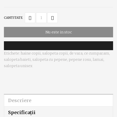
CANTITATE
Nu este in stoc
Etichete:
haine copii
,
salopeta copii
,
de vara
,
ce cumparam
,
salopeta baieti
,
salopeta cu pepene
,
pepene rosu
,
lamai
,
salopeta unisex
Descriere
Specificaţii