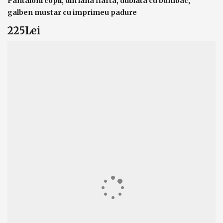
Pantaloni copii, din lana fiarta, dublata cu bumbac,
galben mustar cu imprimeu padure
225Lei