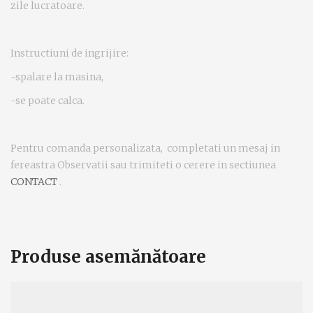
zile lucratoare.
Instructiuni de ingrijire:
-spalare la masina,
-se poate calca.
Pentru comanda personalizata, completati un mesaj in
fereastra Observatii sau trimiteti o cerere in sectiunea
CONTACT
.
Produse asemănătoare