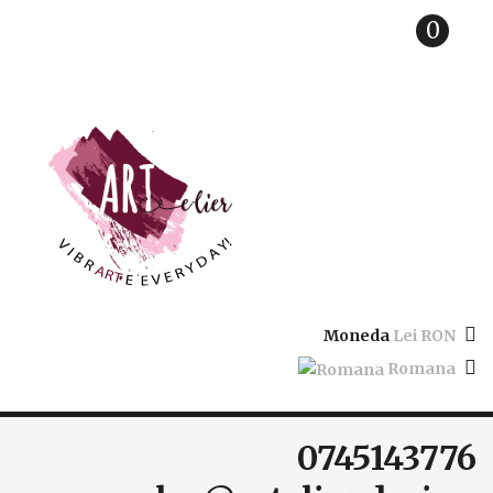
0
Moneda
Lei RON
Romana
0745143776