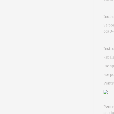
Inul e
Se poa
cca 3-
Instru
-spal
-se sp
-se po
Pentr
Pentr
secti