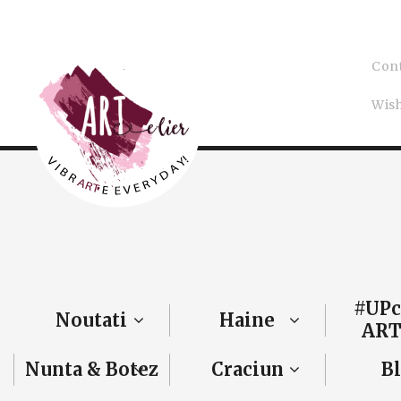
Con
Wish
#UPc
Noutati
Haine
ART
Nunta & Botez
Craciun
B