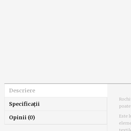
Descriere
Rochit
Specificaţii
poate 
Este 
Opinii (0)
eleme
textil