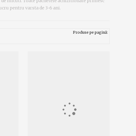
ri de micuti. Toate pachetele achizitionate primesc
lucru pentru varsta de 3-6 ani.
Produse pe pagină: