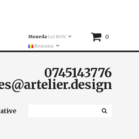
0
Moneda
Lei RON
Romana
0745143776
es@artelier.design
eative