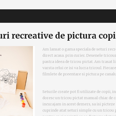
uri recreative de pictura copi
Am lansat o gama speciala de seturi recre
direct acasa. prin curier. Desenele tricour
pastra ideea de tricou pictat. Am trasat lin
varsta celui ce isi va lucra tricoul. Fiecare
filmlete de preentare si pictura pe canal
Seturile create pot fi utilizate de copii, i
doresc un tricou pictat manual chiar de ca
incurajam in acest demers, sa isi picteze 
cuprinde atat seturi simple cu un tricou p