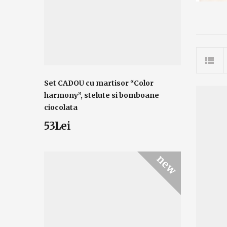
Set CADOU cu martisor “Color
harmony”, stelute si bomboane
ciocolata
53Lei
new