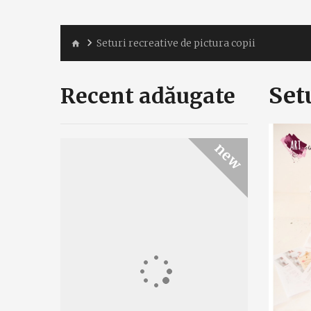
Seturi recreative de pictura copii
Set
Recent adăugate
new