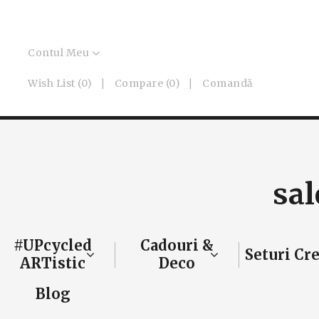
Contul Meu
Wish List (0)
Compare (0)
Comandă
sal
#UPcycled
Cadouri &
Seturi Cr
ARTistic
Deco
Blog