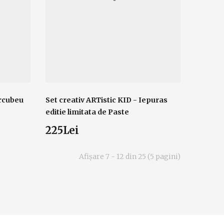
urcubeu
Set creativ ARTistic KID - Iepuras
editie limitata de Paste
225Lei
Afişare 7 - 12 din 25 (5 pagini)