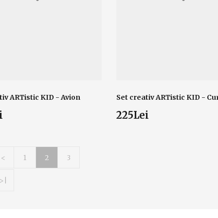
tiv ARTistic KID - Avion
Set creativ ARTistic KID - C
i
225Lei
<
1
2
3
>|