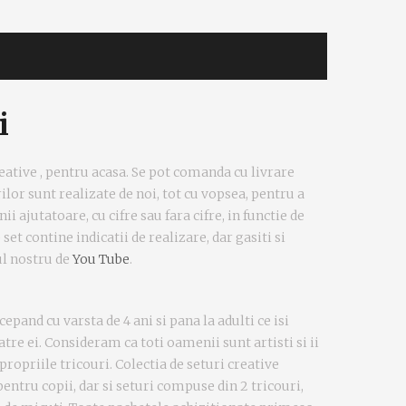
i
ative , pentru acasa. Se pot comanda cu livrare
ilor sunt realizate de noi, tot cu vopsea, pentru a
ii ajutatoare, cu cifre sau fara cifre, in functie de
 set contine indicatii de realizare, dar gasiti si
ul nostru de
You Tube
.
ncepand cu varsta de 4 ani si pana la adulti ce isi
tre ei. Consideram ca toti oamenii sunt artisti si ii
propriile tricouri. Colectia de seturi creative
entru copii, dar si seturi compuse din 2 tricouri,